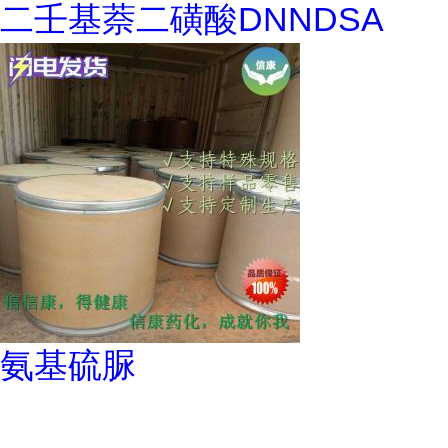
二壬基萘二磺酸DNNDSA
氨基硫脲