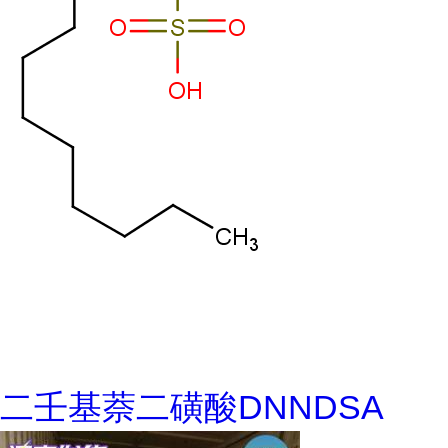
二壬基萘二磺酸DNNDSA