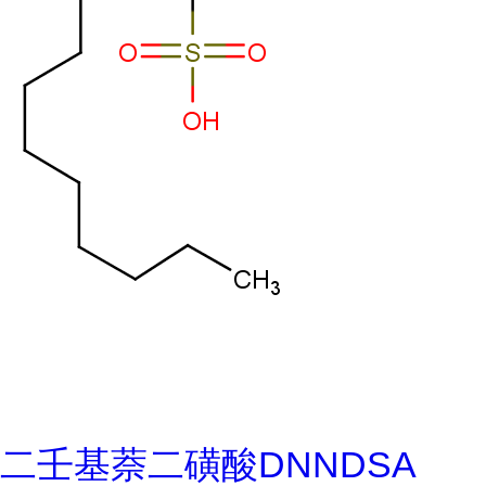
二壬基萘二磺酸DNNDSA