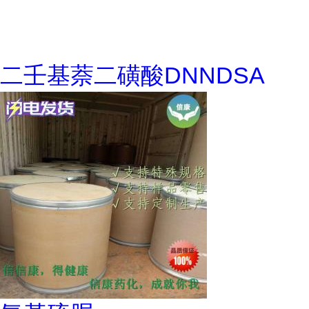
二壬基萘二磺酸DNNDSA