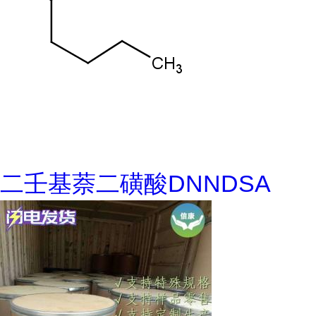
二壬基萘二磺酸DNNDSA