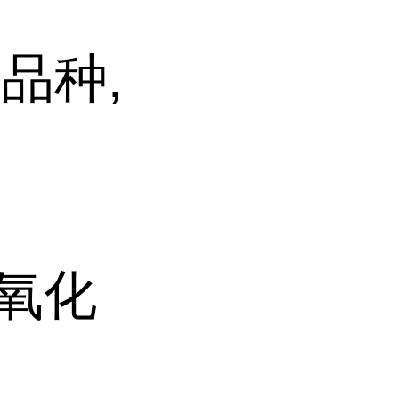
品种,
三氧化