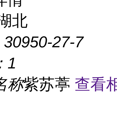
湖北
：
30950-27-7
：
1
名称
紫苏葶
查看