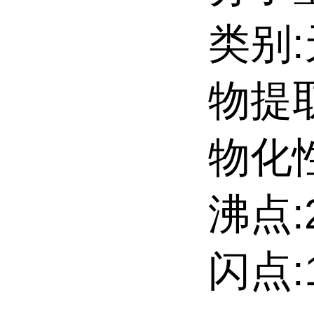
类别
物提
物化性
沸点:2
闪点:1