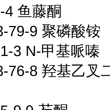
9-4 鱼藤酮
3-79-9 聚磷酸铵
01-3 N-甲基哌嗪
53-76-8 羟基乙