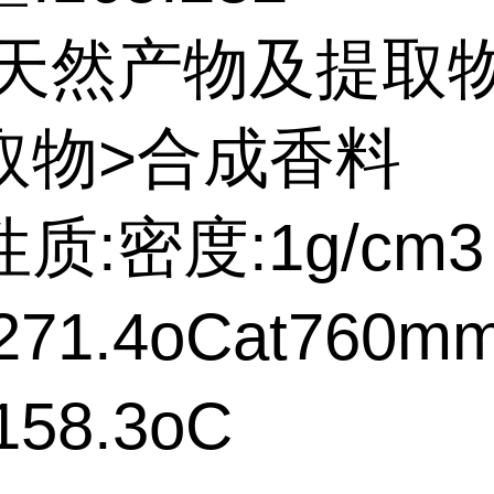
:天然产物及提取
取物>合成香料
质:密度:1g/cm3
71.4oCat760m
58.3oC