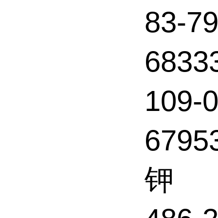
83-7
6833
109-
679
钾