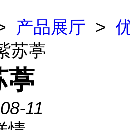
>
产品展厅
>
 紫苏葶
苏葶
08-11
详情