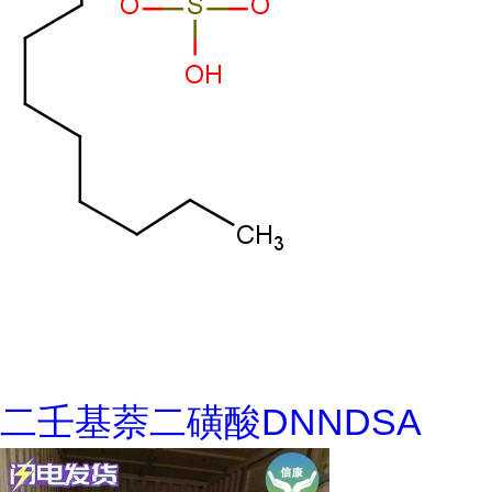
二壬基萘二磺酸DNNDSA