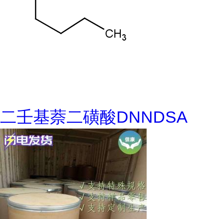
二壬基萘二磺酸DNNDSA