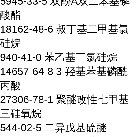
5945-33-5 双酚A双二苯基磷
酸酯
18162-48-6 叔丁基二甲基氯
硅烷
940-41-0 苯乙基三氯硅烷
14657-64-8 3-羟基苯基磷酰
丙酸
27306-78-1 聚醚改性七甲基
三硅氧烷
544-02-5 二异戊基硫醚