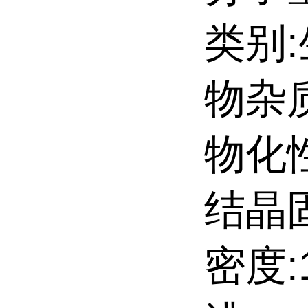
类别
物杂
物化
结晶
密度:1