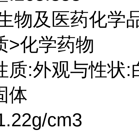
:生物及医药化学
质>化学药物
性质:外观与性状:
固体
.22g/cm3