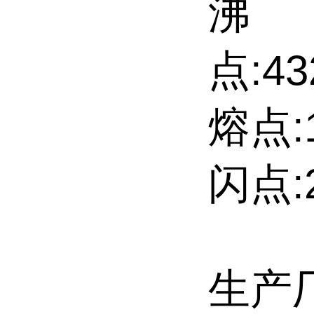
沸
点:43
熔点:1
闪点:2
生产