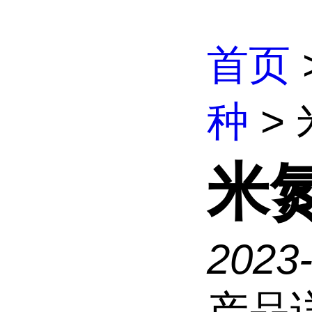
首页
种
> 
米氮
2023-
产品