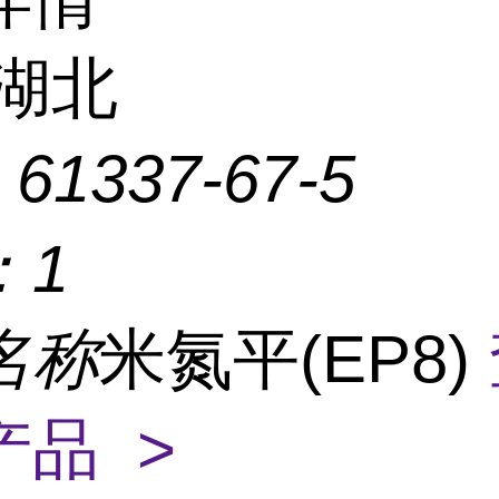
湖北
：
61337-67-5
：
1
名称
米氮平(EP8)
产品 >