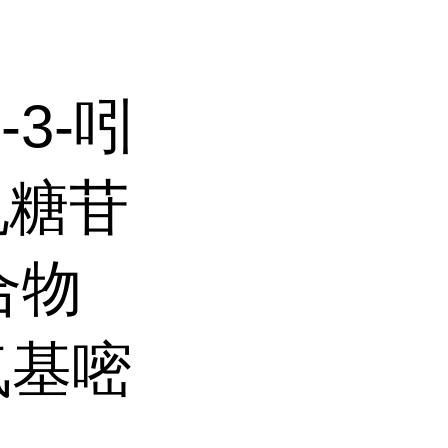
氯-3-吲
半乳糖苷
水合物
四氨基嘧