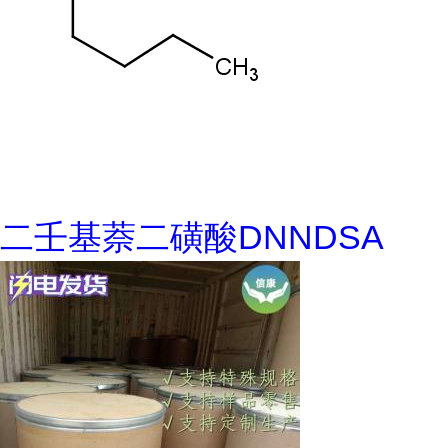
二壬基萘二磺酸DNNDSA