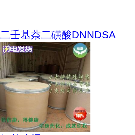
二壬基萘二磺酸DNNDSA