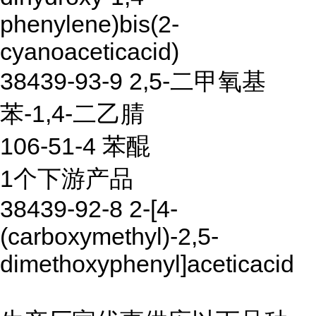
phenylene)bis(2-
cyanoaceticacid)
38439-93-9 2,5-二甲氧基
苯-1,4-二乙腈
106-51-4 苯醌
1个下游产品
38439-92-8 2-[4-
(carboxymethyl)-2,5-
dimethoxyphenyl]aceticacid