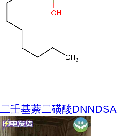
二壬基萘二磺酸DNNDSA