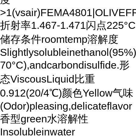
>1(vsair)FEMA4801|OLIVE
折射率1.467-1.471闪点225°C
储存条件roomtemp溶解度
Slightlysolubleinethanol(95%)
70°C),andcarbondisulfide.形
态ViscousLiquid比重
0.912(20/4℃)颜色Yellow气味
(Odor)pleasing,delicateflavor
香型green水溶解性
Insolubleinwater