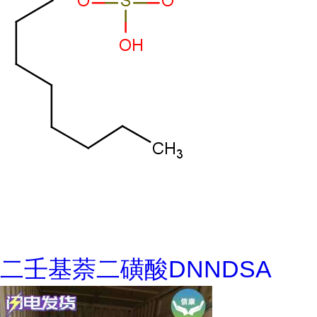
二壬基萘二磺酸DNNDSA