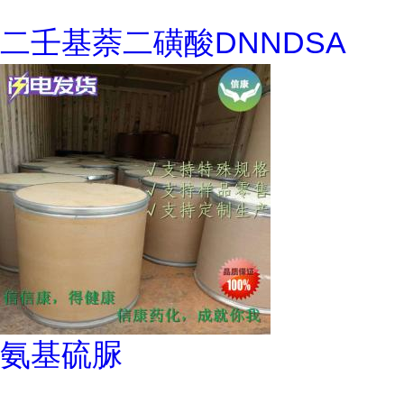
二壬基萘二磺酸DNNDSA
氨基硫脲