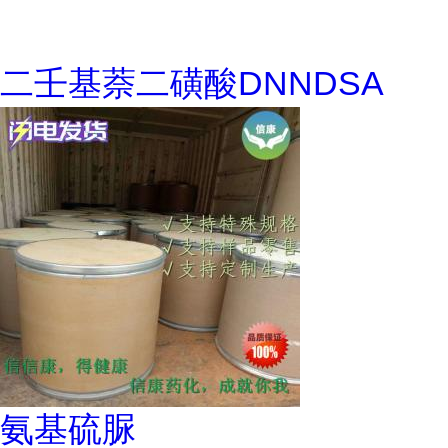
二壬基萘二磺酸DNNDSA
氨基硫脲