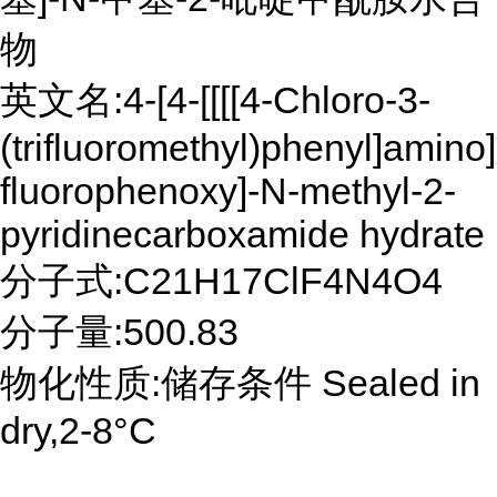
物
英文名:4-[4-[[[[4-Chloro-3-
(trifluoromethyl)phenyl]amino
fluorophenoxy]-N-methyl-2-
pyridinecarboxamide hydrate
分子式:C21H17ClF4N4O4
分子量:500.83
物化性质:储存条件 Sealed in
dry,2-8°C