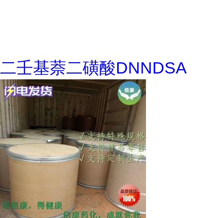
二壬基萘二磺酸DNNDSA