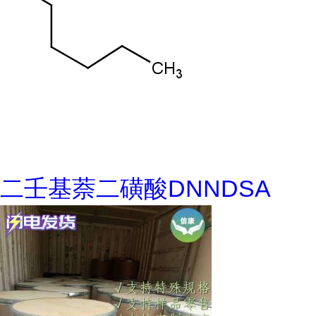
二壬基萘二磺酸DNNDSA