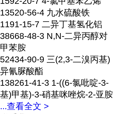
1592-20-7 4-氯甲基苯乙烯
13520-56-4 九水硫酸铁
1191-15-7 二异丁基氢化铝
38668-48-3 N,N-二异丙醇对
甲苯胺
52434-90-9 三(2,3-二溴丙基)
异氰脲酸酯
138261-41-3 1-((6-氯吡啶-3-
基)甲基)-3-硝基咪唑烷-2-亚胺
...
查看全文 >