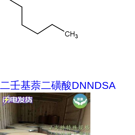
二壬基萘二磺酸DNNDSA