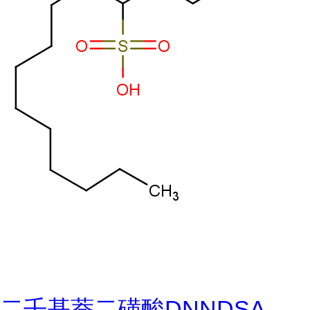
二壬基萘二磺酸DNNDSA