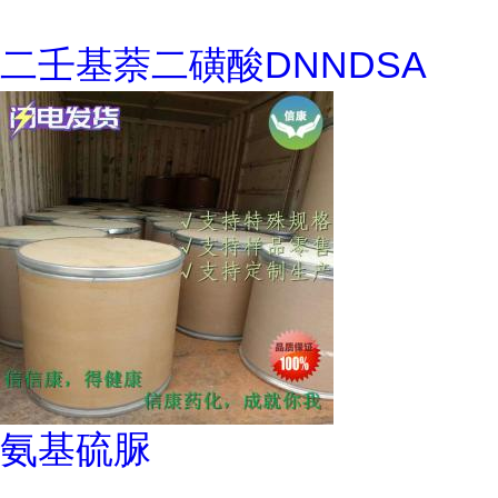
二壬基萘二磺酸DNNDSA
氨基硫脲