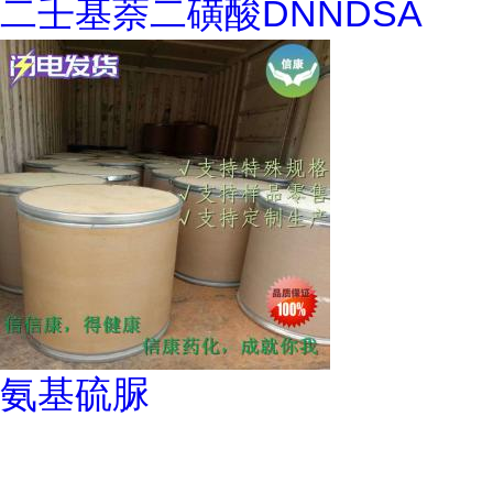
二壬基萘二磺酸DNNDSA
氨基硫脲