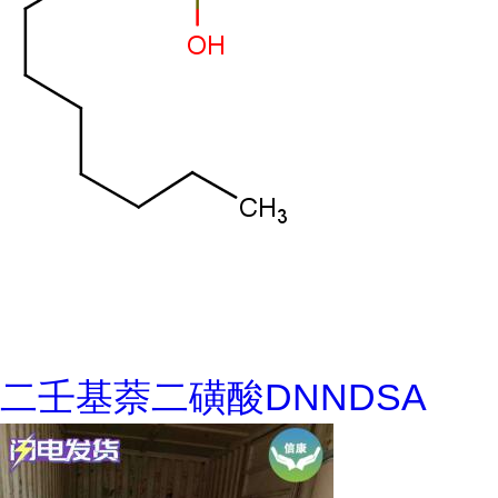
二壬基萘二磺酸DNNDSA