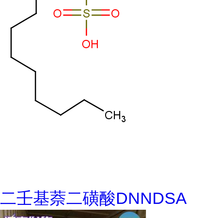
二壬基萘二磺酸DNNDSA