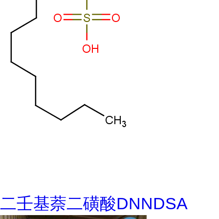
二壬基萘二磺酸DNNDSA