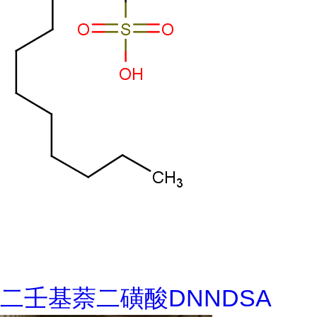
二壬基萘二磺酸DNNDSA