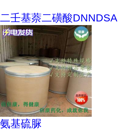
二壬基萘二磺酸DNNDSA
氨基硫脲