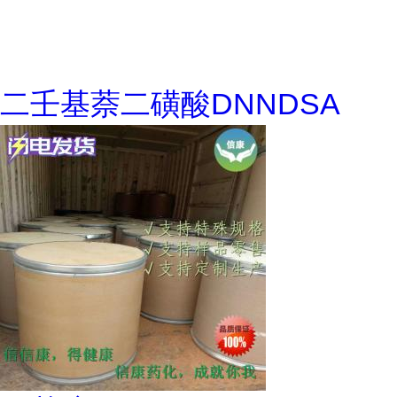
二壬基萘二磺酸DNNDSA