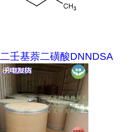
二壬基萘二磺酸DNNDSA