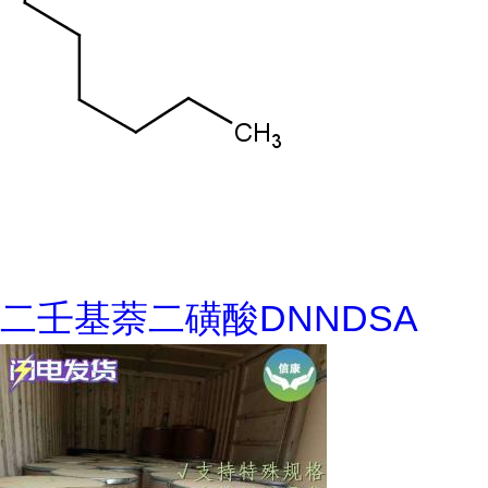
二壬基萘二磺酸DNNDSA