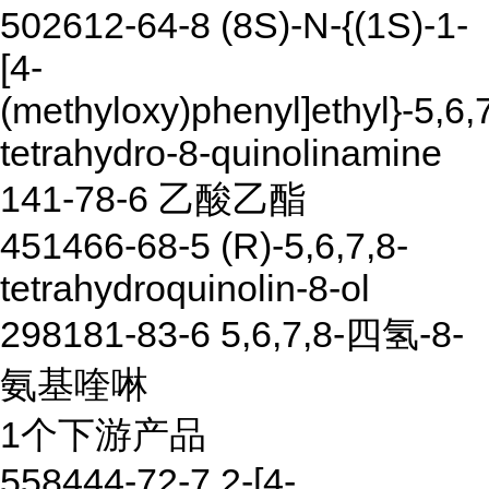
502612-64-8 (8S)-N-{(1S)-1-
[4-
(methyloxy)phenyl]ethyl}-5,6,
tetrahydro-8-quinolinamine
141-78-6 乙酸乙酯
451466-68-5 (R)-5,6,7,8-
tetrahydroquinolin-8-ol
298181-83-6 5,6,7,8-四氢-8-
氨基喹啉
1个下游产品
558444-72-7 2-[4-