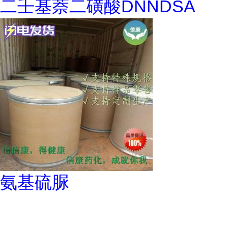
二壬基萘二磺酸DNNDSA
氨基硫脲