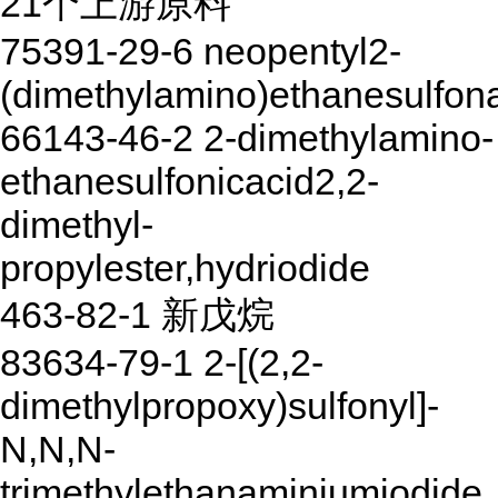
21个上游原料
75391-29-6 neopentyl2-
(dimethylamino)ethanesulfon
66143-46-2 2-dimethylamino-
ethanesulfonicacid2,2-
dimethyl-
propylester,hydriodide
463-82-1 新戊烷
83634-79-1 2-[(2,2-
dimethylpropoxy)sulfonyl]-
N,N,N-
trimethylethanaminiumiodide