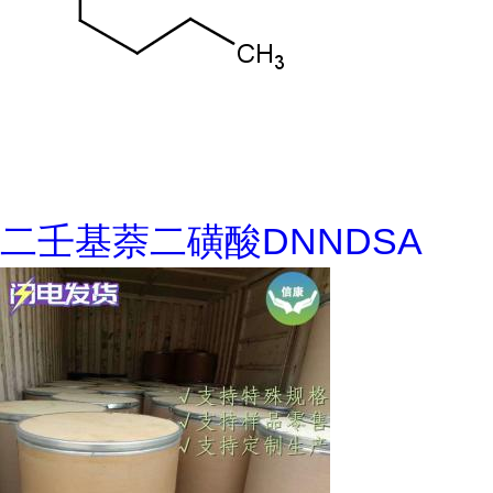
二壬基萘二磺酸DNNDSA