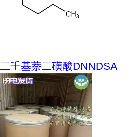
二壬基萘二磺酸DNNDSA