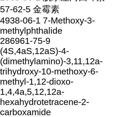
57-62-5 金霉素
4938-06-1 7-Methoxy-3-
methylphthalide
286961-75-9
(4S,4aS,12aS)-4-
(dimethylamino)-3,11,12a-
trihydroxy-10-methoxy-6-
methyl-1,12-dioxo-
1,4,4a,5,12,12a-
hexahydrotetracene-2-
carboxamide