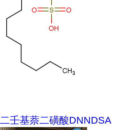
二壬基萘二磺酸DNNDSA