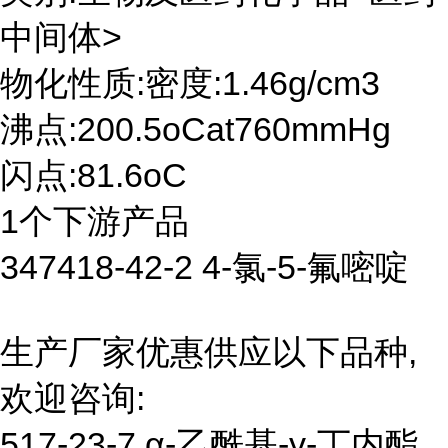
中间体>
物化性质:密度:1.46g/cm3
沸点:200.5oCat760mmHg
闪点:81.6oC
1个下游产品
347418-42-2 4-氯-5-氟嘧啶
生产厂家优惠供应以下品种,
欢迎咨询:
517-23-7 α-乙酰基-γ-丁内酯