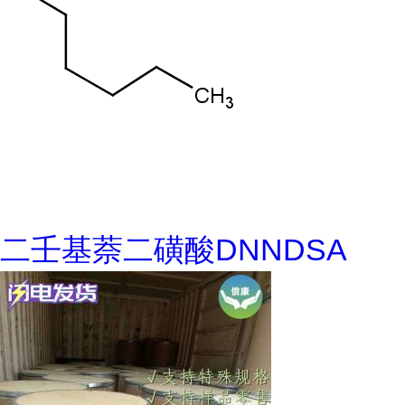
二壬基萘二磺酸DNNDSA