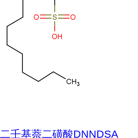
二壬基萘二磺酸DNNDSA