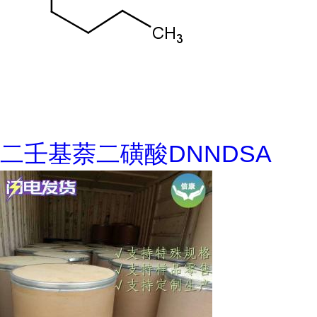
二壬基萘二磺酸DNNDSA