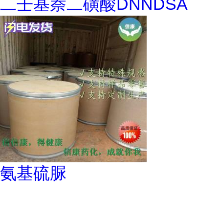
二壬基萘二磺酸DNNDSA
氨基硫脲