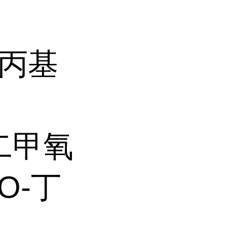
胺丙基
4-二甲氧
O-丁