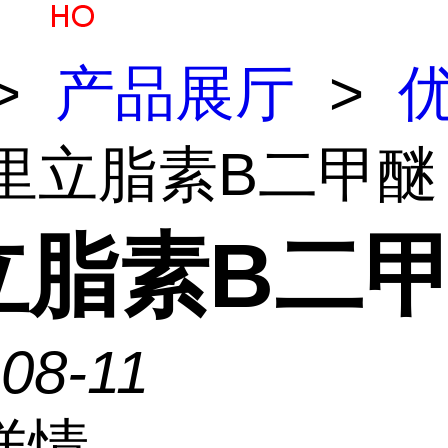
>
产品展厅
>
 里立脂素B二甲醚
立脂素B二
08-11
详情