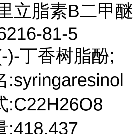
里立脂素B二甲醚
6216-81-5
(-)-丁香树脂酚;
syringaresinol
:C22H26O8
418.437