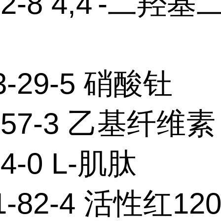
92-8 4,4'-二羟
3-29-5 硝酸钍
4-57-3 乙基纤维素
84-0 L-肌肽
1-82-4 活性红12