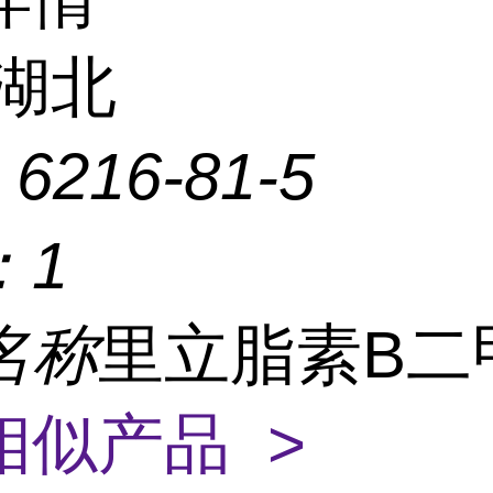
湖北
：
6216-81-5
：
1
名称
里立脂素B二
相似产品 >