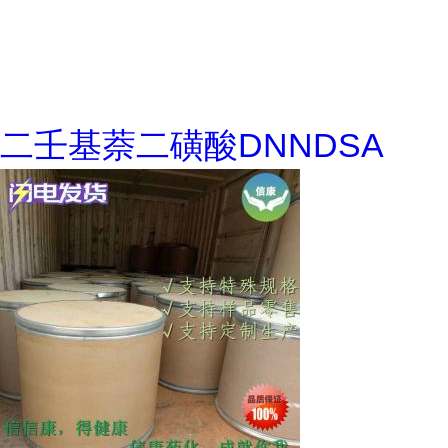
二壬基萘二磺酸DNNDSA