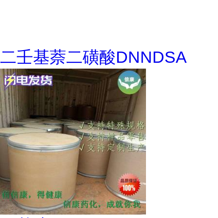
二壬基萘二磺酸DNNDSA