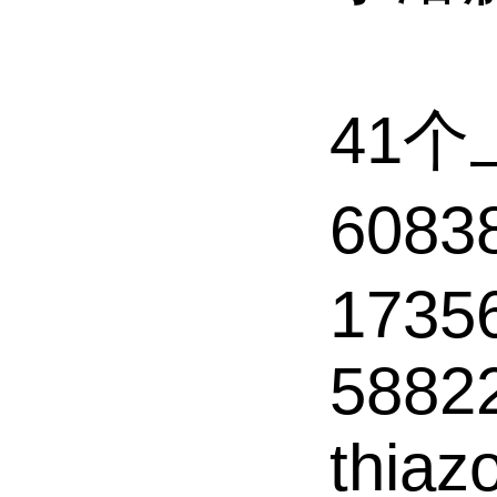
41
608
17356
58822
thiaz