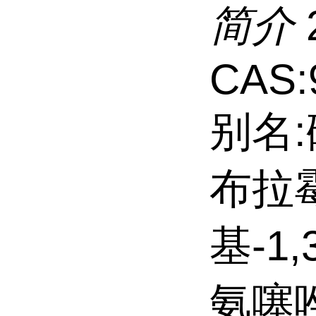
简介
CAS:
别名
布拉霉
基-1
氨噻唑