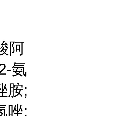
酸阿
2-氨
唑胺;
氮唑;