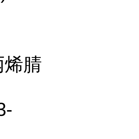
基丙烯腈
3-