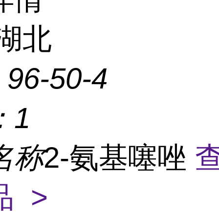
湖北
：
96-50-4
：
1
名称
2-氨基噻唑
 >