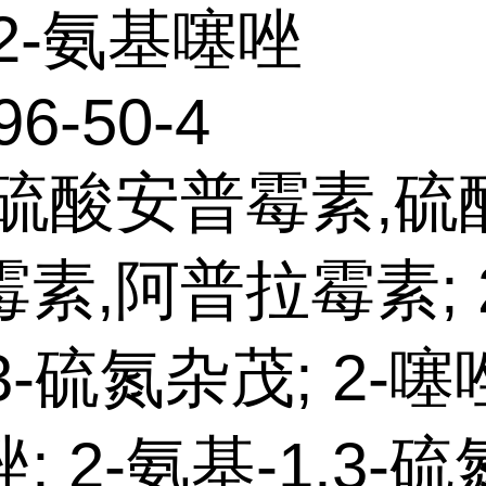
2-氨基噻唑
96-50-4
:硫酸安普霉素,硫
素,阿普拉霉素; 
,3-硫氮杂茂; 2-噻
; 2-氨基-1,3-硫