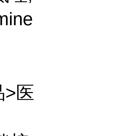
mine
品>医