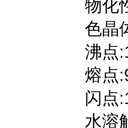
物化
色晶
沸点:1
熔点:91
闪点:1
水溶解性