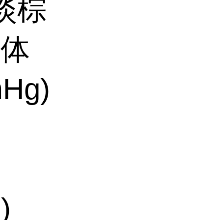
淡棕
固体
Hg)
)