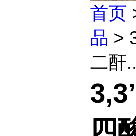
首页
品
> 
二酐..
3,3
四酸