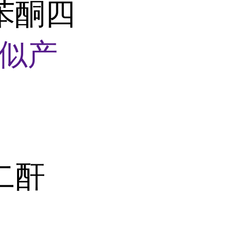
-二苯酮四
似产
酸二酐