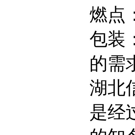
燃点：
包装
的需
湖北
是经