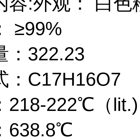
内容:
外观： 白色
 ≥99%
：322.23
：C17H16O7
18-222℃（lit.)
638.8℃