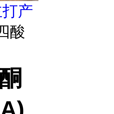
主打产
酮四酸
苯酮
A)