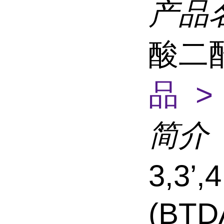
产品
酸二酐
品 >
简介
3,3’
(BTD