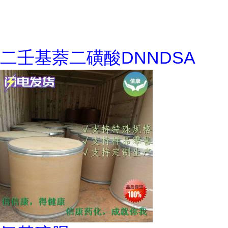
二壬基萘二磺酸DNNDSA