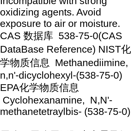
Incompatible with strong
oxidizing agents. Avoid
exposure to air or moisture.
CAS 数据库 538-75-0(CAS
DataBase Reference) NIST化
学物质信息 Methanediimine,
n,n'-dicyclohexyl-(538-75-0)
EPA化学物质信息
Cyclohexanamine, N,N'-
methanetetraylbis- (538-75-0)