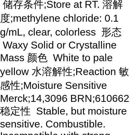
储存条件;Store at RT. 溶解
度;methylene chloride: 0.1
g/mL, clear, colorless 形态
Waxy Solid or Crystalline
Mass 颜色 White to pale
yellow 水溶解性;Reaction 敏
感性;Moisture Sensitive
Merck;14,3096 BRN;610662
稳定性 Stable, but moisture
sensitive. Combustible.