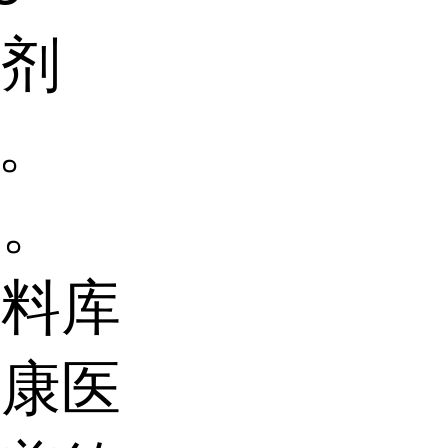
性剂
桶。
存。
原料库
信康医