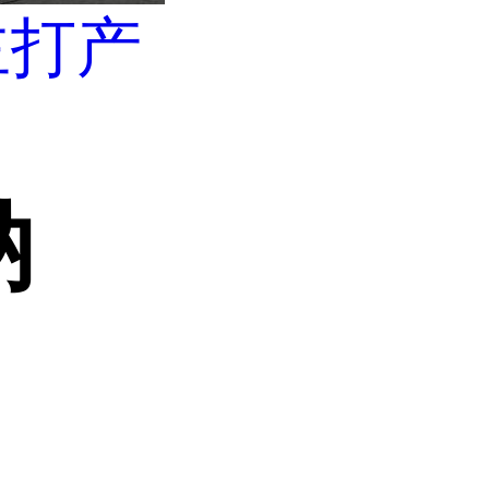
主打产
钠