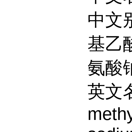
中文
基乙酸
氨酸
英文名
methy