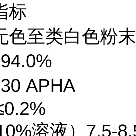
指标
无色至类白色粉
≥94.0%
≤30 APHA
≤0.2%
10%溶液）
7.5-8.