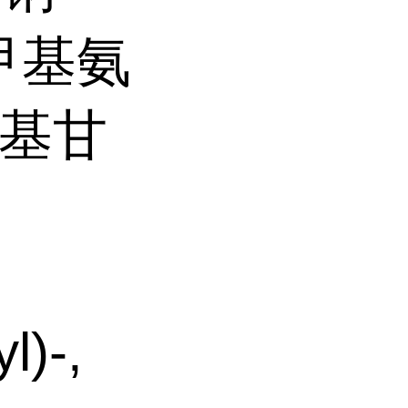
甲基氨
甲基甘
l)-,