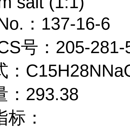
m salt (1:1)
No.：137-16-6
CS号：205-281-
：C15H28NNa
：293.38
指标：