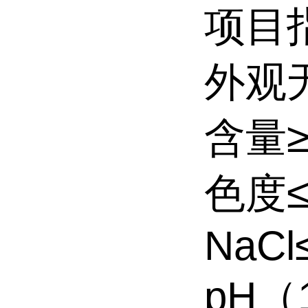
项目
外观
含量
色度
NaCl
pH（