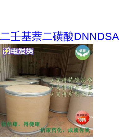
二壬基萘二磺酸DNNDSA